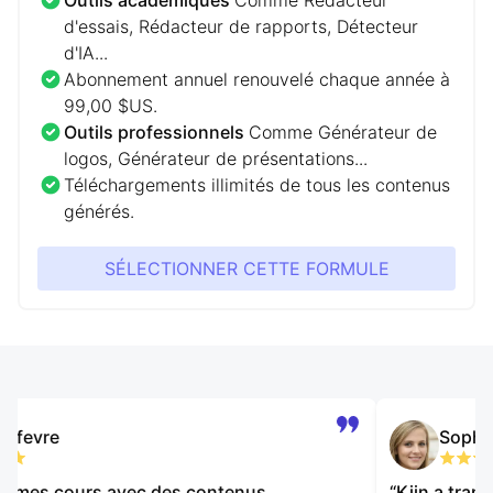
Outils académiques
Comme Rédacteur
d'essais, Rédacteur de rapports, Détecteur
d'IA...
Abonnement annuel renouvelé chaque année à
99,00 $US.
Outils professionnels
Comme Générateur de
logos, Générateur de présentations...
Téléchargements illimités de tous les contenus
générés.
SÉLECTIONNER CETTE FORMULE
re Lefevre
Soph
richi mes cours avec des contenus
“
Kiin a tr