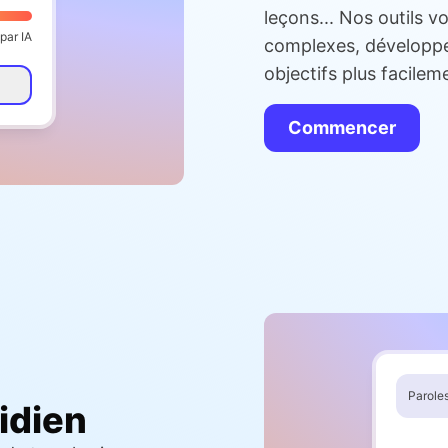
leçons... Nos outils v
par IA
complexes, développer
objectifs plus facilem
Commencer
Parole
idien
Couplet 