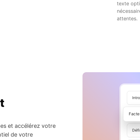
texte opt
nécessair
attentes.
Intr
t
Fact
ies et accélérez votre
Défi
ntiel de votre