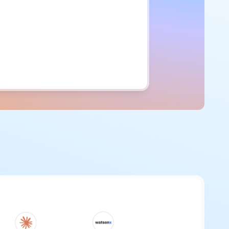
soleil descend tout bas
 lune s'éveille déjà
a lumière au fond de moi
que notre histoire prend voix
ain
ouffle me semble nouveau