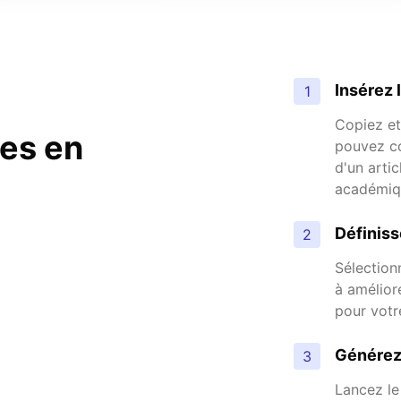
Insérez 
1
Copiez et
tes en
pouvez co
d'un arti
académiq
Définis
2
Sélectionn
à amélior
pour votr
Générez 
3
Lancez le