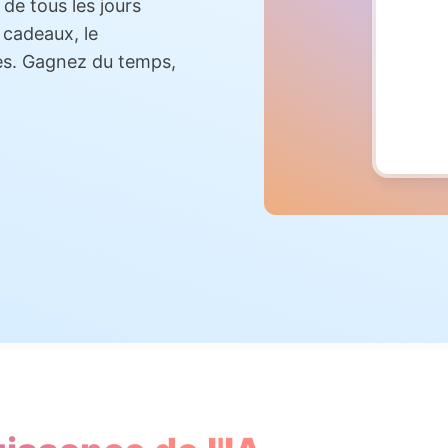
 de tous les jours
Quand le 
Et que la
 cadeaux, le
Je vois t
C'est là 
es. Gagnez du temps,
Pré-refr
Chaque s