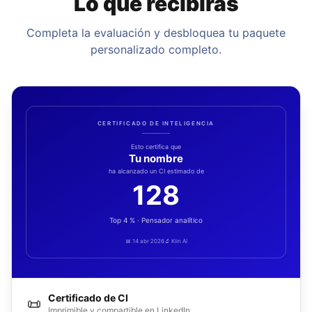
Lo que recibirás
Completa la evaluación y desbloquea tu paquete
personalizado completo.
CERTIFICADO DE INTELIGENCIA
Esto certifica que
Tu nombre
ha alcanzado un CI estimado de
128
Top 4 % · Pensador analítico
📅 14 abr 2026
🔬 Kiin AI
Certificado de CI
📜
Imprimible y compartible en LinkedIn