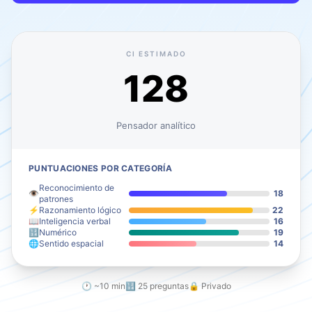
CI ESTIMADO
128
Pensador analítico
PUNTUACIONES POR CATEGORÍA
Reconocimiento de
👁️
18
patrones
⚡
Razonamiento lógico
22
📖
Inteligencia verbal
16
🔢
Numérico
19
🌐
Sentido espacial
14
🕐 ~10 min
🔢 25 preguntas
🔒 Privado