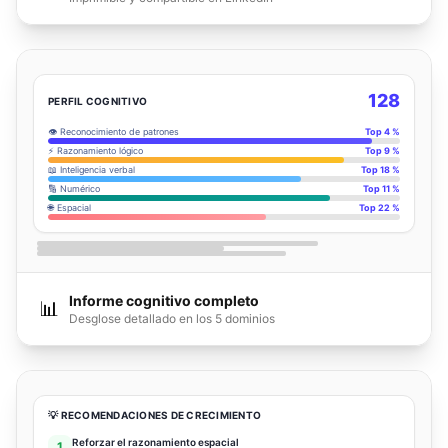
128
PERFIL COGNITIVO
👁️ Reconocimiento de patrones
Top 4 %
⚡ Razonamiento lógico
Top 9 %
📖 Inteligencia verbal
Top 18 %
🔢 Numérico
Top 11 %
🌐 Espacial
Top 22 %
Informe cognitivo completo
📊
Desglose detallado en los 5 dominios
💡 RECOMENDACIONES DE CRECIMIENTO
Reforzar el razonamiento espacial
1