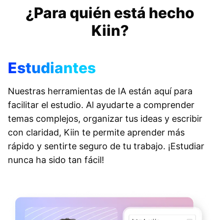
de IA. Renueva tu texto sin
¿Para quién está hecho
esfuerzo con herramientas de IA
que te ayudan a reestructurar y
Kiin?
perfeccionar tu
Estudiantes
Nuestras herramientas de IA están aquí para
facilitar el estudio. Al ayudarte a comprender
temas complejos, organizar tus ideas y escribir
con claridad, Kiin te permite aprender más
rápido y sentirte seguro de tu trabajo. ¡Estudiar
nunca ha sido tan fácil!