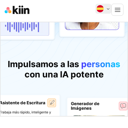
ortancia en las matemáticas y
porcionaremos ejemplos que
tran sus usos prácticos.
”
Impulsamos a las
personas
con
una IA potente
Asistente de Escritura
Generador de
Imágenes
Trabaja más rápido, inteligente y
más creativamente con nuestro
completo conjunto de herramientas