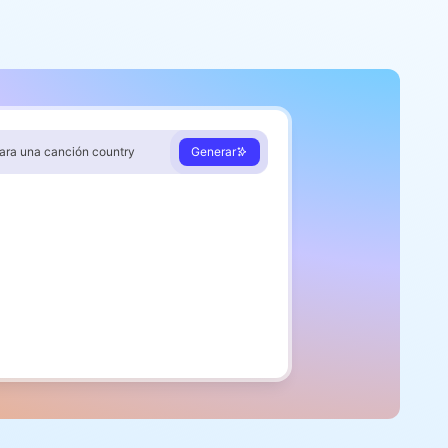
para una canción country
Generar
l sol comienza a caer
 empieza a brillar
 tu luz dentro de mí
ra historia va a empezar