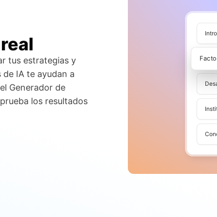
Intr
real
Fact
r tus estrategias y
 de IA te ayudan a
Desa
 el Generador de
prueba los resultados
Inst
Con