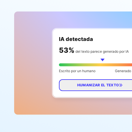
IA detectada
65
%
del texto parece generado por IA
Escrito por un humano
Generado 
HUMANIZAR EL TEXTO