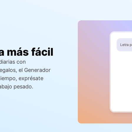
Letra 
a más fácil
Verso 1
diarias con
Cuando e
Y la luna
egalos, el Generador
Encuentro
Ahí nuest
tiempo, exprésate
Pre-coro
rabajo pesado.