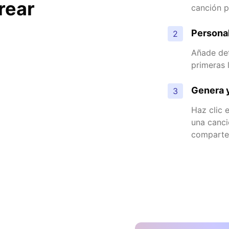
rear
canción pa
Persona
2
Añade deta
primeras 
Genera y
3
Haz clic 
una canci
comparte 