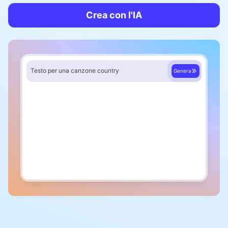
Crea con l'IA
Testo per una canzone country
Genera
Strofa 1
Quando il sole inizia a calare